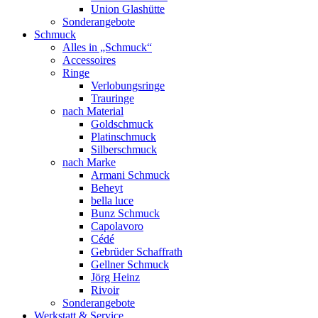
Union Glashütte
Sonderangebote
Schmuck
Alles in „Schmuck“
Accessoires
Ringe
Verlobungsringe
Trauringe
nach Material
Goldschmuck
Platinschmuck
Silberschmuck
nach Marke
Armani Schmuck
Beheyt
bella luce
Bunz Schmuck
Capolavoro
Cédé
Gebrüder Schaffrath
Gellner Schmuck
Jörg Heinz
Rivoir
Sonderangebote
Werkstatt & Service