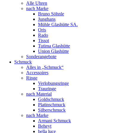
Alle Uhren
nach Marke
Bruno Söhnle
Junghans
Mühle Glashütte SA.
Oris
Rado
Tissot
Tutima Glashütte
Union Glashütte
Sonderangebote
Schmuck
Alles in „Schmuck“
Accessoires
Ringe
Verlobungsringe
Trauringe
nach Material
Goldschmuck
Platinschmuck
Silberschmuck
nach Marke
Armani Schmuck
Beheyt
bella luce