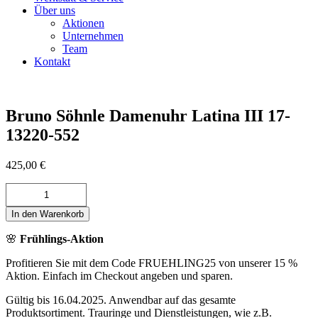
Über uns
Aktionen
Unternehmen
Team
Kontakt
Bruno Söhnle Damenuhr Latina III 17-
13220-552
425,00
€
Bruno
Söhnle
Damenuhr
In den Warenkorb
Latina
🌸
Frühlings-Aktion
III
17-
Profitieren Sie mit dem Code FRUEHLING25 von unserer 15 %
13220-
Aktion. Einfach im Checkout angeben und sparen.
552
Menge
Gültig bis 16.04.2025. Anwendbar auf das gesamte
Produktsortiment. Trauringe und Dienstleistungen, wie z.B.