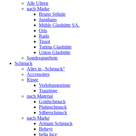
Alle Uhren
nach Marke
Bruno Söhnle
Junghans
Mühle Glashütte SA.
Oris
Rado
Tissot
Tutima Glashütte
Union Glashütte
Sonderangebote
Schmuck
Alles in „Schmuck“
Accessoires
Ringe
Verlobungsringe
Trauringe
nach Material
Goldschmuck
Platinschmuck
Silberschmuck
nach Marke
Armani Schmuck
Beheyt
bella luce