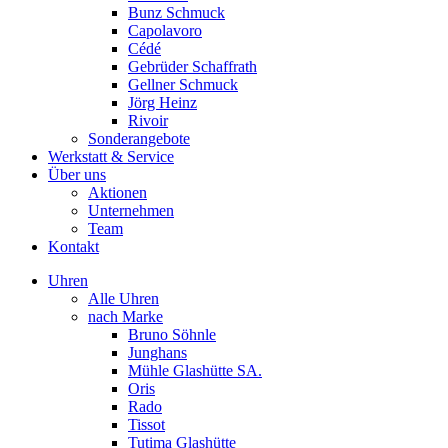
Bunz Schmuck
Capolavoro
Cédé
Gebrüder Schaffrath
Gellner Schmuck
Jörg Heinz
Rivoir
Sonderangebote
Werkstatt & Service
Über uns
Aktionen
Unternehmen
Team
Kontakt
Uhren
Alle Uhren
nach Marke
Bruno Söhnle
Junghans
Mühle Glashütte SA.
Oris
Rado
Tissot
Tutima Glashütte