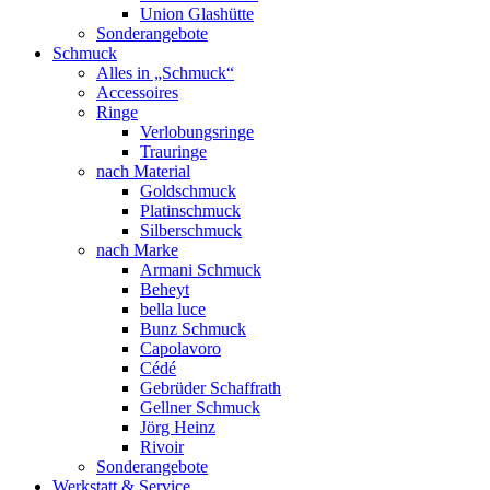
Union Glashütte
Sonderangebote
Schmuck
Alles in „Schmuck“
Accessoires
Ringe
Verlobungsringe
Trauringe
nach Material
Goldschmuck
Platinschmuck
Silberschmuck
nach Marke
Armani Schmuck
Beheyt
bella luce
Bunz Schmuck
Capolavoro
Cédé
Gebrüder Schaffrath
Gellner Schmuck
Jörg Heinz
Rivoir
Sonderangebote
Werkstatt & Service