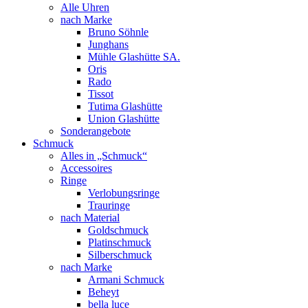
Alle Uhren
nach Marke
Bruno Söhnle
Junghans
Mühle Glashütte SA.
Oris
Rado
Tissot
Tutima Glashütte
Union Glashütte
Sonderangebote
Schmuck
Alles in „Schmuck“
Accessoires
Ringe
Verlobungsringe
Trauringe
nach Material
Goldschmuck
Platinschmuck
Silberschmuck
nach Marke
Armani Schmuck
Beheyt
bella luce