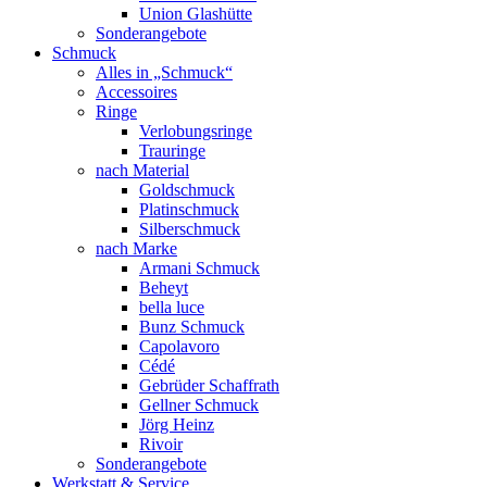
Union Glashütte
Sonderangebote
Schmuck
Alles in „Schmuck“
Accessoires
Ringe
Verlobungsringe
Trauringe
nach Material
Goldschmuck
Platinschmuck
Silberschmuck
nach Marke
Armani Schmuck
Beheyt
bella luce
Bunz Schmuck
Capolavoro
Cédé
Gebrüder Schaffrath
Gellner Schmuck
Jörg Heinz
Rivoir
Sonderangebote
Werkstatt & Service