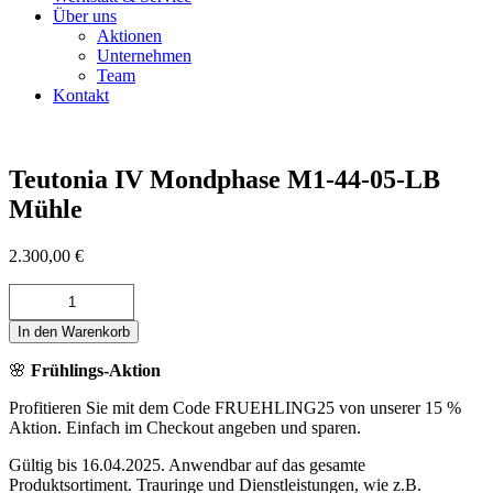
Über uns
Aktionen
Unternehmen
Team
Kontakt
Teutonia IV Mondphase M1-44-05-LB
Mühle
2.300,00
€
Teutonia
IV
Mondphase
In den Warenkorb
M1-
🌸
Frühlings-Aktion
44-
05-
Profitieren Sie mit dem Code FRUEHLING25 von unserer 15 %
LB
Aktion. Einfach im Checkout angeben und sparen.
Mühle
Menge
Gültig bis 16.04.2025. Anwendbar auf das gesamte
Produktsortiment. Trauringe und Dienstleistungen, wie z.B.