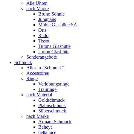
Alle Uhren
nach Marke
Bruno Söhnle
Junghans
Mühle Glashütte SA.
Oris
Rado
Tissot
Tutima Glashütte
Union Glashütte
Sonderangebote
Schmuck
Alles in „Schmuck“
Accessoires
Ringe
Verlobungsringe
Trauringe
nach Material
Goldschmuck
Platinschmuck
Silberschmuck
nach Marke
Armani Schmuck
Beheyt
bella luce